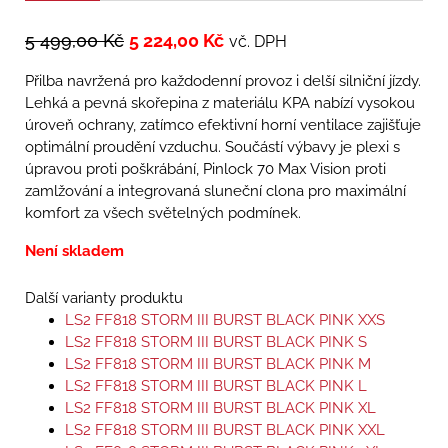
5 499,00
Kč
5 224,00
Kč
vč. DPH
Přilba navržená pro každodenní provoz i delší silniční jízdy.
Lehká a pevná skořepina z materiálu KPA nabízí vysokou
úroveň ochrany, zatímco efektivní horní ventilace zajišťuje
optimální proudění vzduchu. Součástí výbavy je plexi s
úpravou proti poškrábání, Pinlock 70 Max Vision proti
zamlžování a integrovaná sluneční clona pro maximální
komfort za všech světelných podmínek.
Není skladem
Další varianty produktu
LS2 FF818 STORM III BURST BLACK PINK XXS
LS2 FF818 STORM III BURST BLACK PINK S
LS2 FF818 STORM III BURST BLACK PINK M
LS2 FF818 STORM III BURST BLACK PINK L
LS2 FF818 STORM III BURST BLACK PINK XL
LS2 FF818 STORM III BURST BLACK PINK XXL