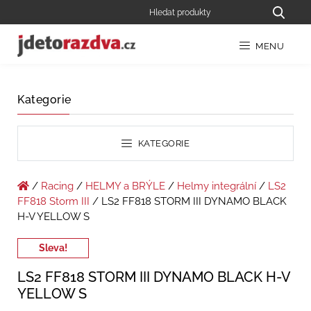
MENU
Kategorie
KATEGORIE
/
Racing
/
HELMY a BRÝLE
/
Helmy integrální
/
LS2
FF818 Storm III
/ LS2 FF818 STORM III DYNAMO BLACK
H-V YELLOW S
Sleva!
LS2 FF818 STORM III DYNAMO BLACK H-V
YELLOW S