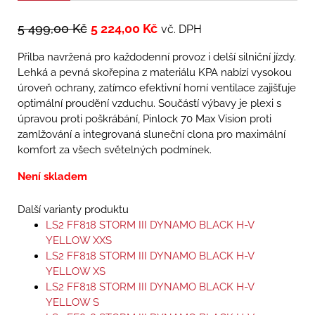
5 499,00
Kč
5 224,00
Kč
vč. DPH
Přilba navržená pro každodenní provoz i delší silniční jízdy.
Lehká a pevná skořepina z materiálu KPA nabízí vysokou
úroveň ochrany, zatímco efektivní horní ventilace zajišťuje
optimální proudění vzduchu. Součástí výbavy je plexi s
úpravou proti poškrábání, Pinlock 70 Max Vision proti
zamlžování a integrovaná sluneční clona pro maximální
komfort za všech světelných podmínek.
Není skladem
Další varianty produktu
LS2 FF818 STORM III DYNAMO BLACK H-V
YELLOW XXS
LS2 FF818 STORM III DYNAMO BLACK H-V
YELLOW XS
LS2 FF818 STORM III DYNAMO BLACK H-V
YELLOW S