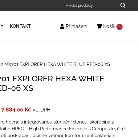
Přihlášení
Košík
TY
KONTAKT
0
S2 MX701 EXPLORER HEXA WHITE BLUE RED-06 XS
701 EXPLORER HEXA WHITE
ED-06 XS
7 884,00
Kč
vč. DPH
ro helma s integrovanou sluneční clonou, skořepina z
ního HPFC – High Performance Fiberglass Composite, čiré
oti poškrábání, účinné větrání, komfortní antibakteriální