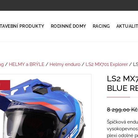
TAVEBNÍ PRODUKTY
RODINNÉ DOMY
RACING
AKTUALI
ng
/
HELMY a BRÝLE
/
Helmy enduro
/
LS2 MX701 Explorer
/ L
LS2 MX
!
BLUE R
8 299,00
Kč
Špičková endu
vysokopevnost
plexi odolné pr