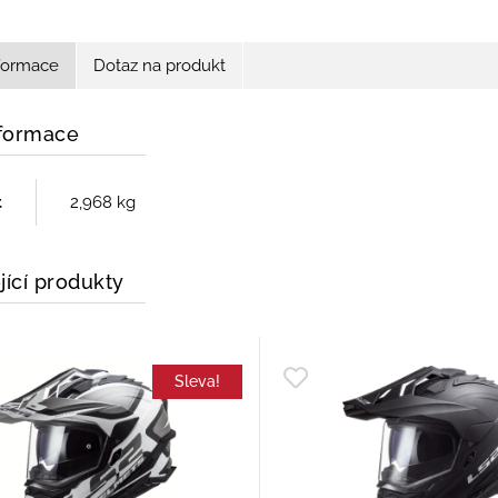
nformace
Dotaz na produkt
nformace
t
2,968 kg
jící produkty
Sleva!