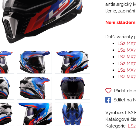
antialergický k
lícnic, zapíná
Není skladem
Další varianty
LS2 MX7
LS2 MX7
LS2 MX7
LS2 MX7
LS2 MX7
LS2 MX7
Přidat do 
Sdílet na
Výrobce: LS2 
Katalogové čís
Kategorie:
LS2