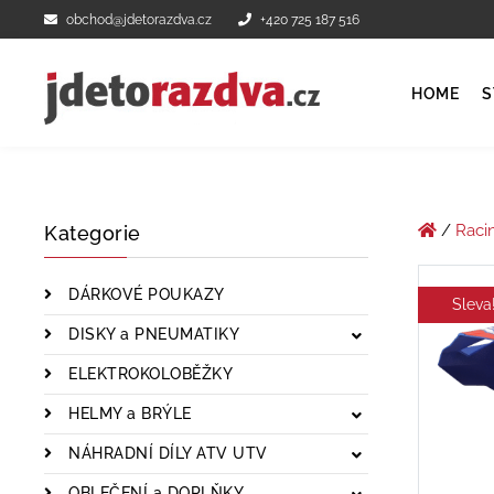
obchod@jdetorazdva.cz
+420 725 187 516
HOME
S
/
Raci
Kategorie
DÁRKOVÉ POUKAZY
Sleva
DISKY a PNEUMATIKY
ELEKTROKOLOBĚŽKY
HELMY a BRÝLE
NÁHRADNÍ DÍLY ATV UTV
OBLEČENÍ a DOPLŇKY