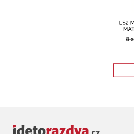
LS2 
MAT
8 