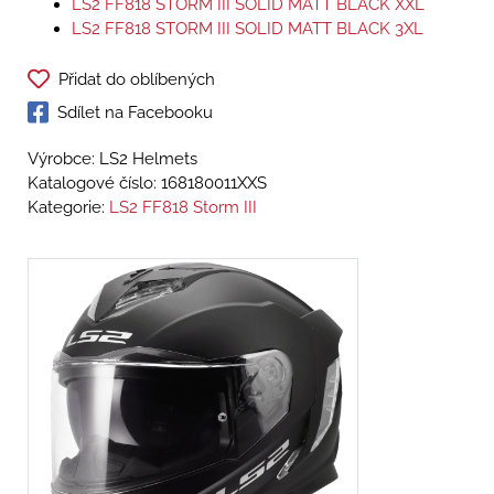
LS2 FF818 STORM III SOLID MATT BLACK XXL
LS2 FF818 STORM III SOLID MATT BLACK 3XL
Přidat do oblíbených
Sdílet na Facebooku
Výrobce: LS2 Helmets
Katalogové číslo:
168180011XXS
Kategorie:
LS2 FF818 Storm III