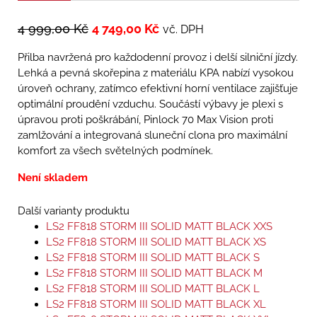
4 999,00
Kč
4 749,00
Kč
vč. DPH
Přilba navržená pro každodenní provoz i delší silniční jízdy.
Lehká a pevná skořepina z materiálu KPA nabízí vysokou
úroveň ochrany, zatímco efektivní horní ventilace zajišťuje
optimální proudění vzduchu. Součástí výbavy je plexi s
úpravou proti poškrábání, Pinlock 70 Max Vision proti
zamlžování a integrovaná sluneční clona pro maximální
komfort za všech světelných podmínek.
Není skladem
Další varianty produktu
LS2 FF818 STORM III SOLID MATT BLACK XXS
LS2 FF818 STORM III SOLID MATT BLACK XS
LS2 FF818 STORM III SOLID MATT BLACK S
LS2 FF818 STORM III SOLID MATT BLACK M
LS2 FF818 STORM III SOLID MATT BLACK L
LS2 FF818 STORM III SOLID MATT BLACK XL