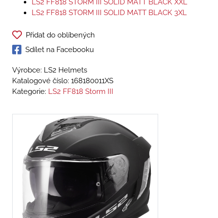
LS2 FF818 STORM III SOLID MATT BLACK XXL
LS2 FF818 STORM III SOLID MATT BLACK 3XL
Přidat do oblíbených
Sdílet na Facebooku
Výrobce: LS2 Helmets
Katalogové číslo:
168180011XS
Kategorie:
LS2 FF818 Storm III