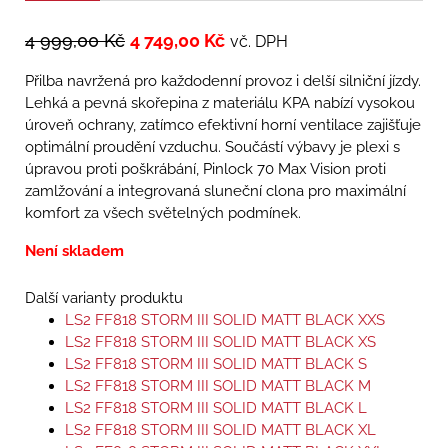
4 999,00
Kč
4 749,00
Kč
vč. DPH
Přilba navržená pro každodenní provoz i delší silniční jízdy.
Lehká a pevná skořepina z materiálu KPA nabízí vysokou
úroveň ochrany, zatímco efektivní horní ventilace zajišťuje
optimální proudění vzduchu. Součástí výbavy je plexi s
úpravou proti poškrábání, Pinlock 70 Max Vision proti
zamlžování a integrovaná sluneční clona pro maximální
komfort za všech světelných podmínek.
Není skladem
Další varianty produktu
LS2 FF818 STORM III SOLID MATT BLACK XXS
LS2 FF818 STORM III SOLID MATT BLACK XS
LS2 FF818 STORM III SOLID MATT BLACK S
LS2 FF818 STORM III SOLID MATT BLACK M
LS2 FF818 STORM III SOLID MATT BLACK L
LS2 FF818 STORM III SOLID MATT BLACK XL