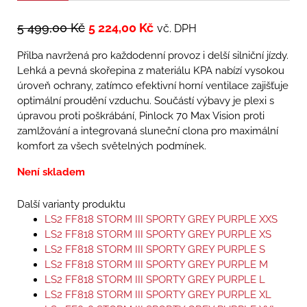
5 499,00
Kč
5 224,00
Kč
vč. DPH
Přilba navržená pro každodenní provoz i delší silniční jízdy.
Lehká a pevná skořepina z materiálu KPA nabízí vysokou
úroveň ochrany, zatímco efektivní horní ventilace zajišťuje
optimální proudění vzduchu. Součástí výbavy je plexi s
úpravou proti poškrábání, Pinlock 70 Max Vision proti
zamlžování a integrovaná sluneční clona pro maximální
komfort za všech světelných podmínek.
Není skladem
Další varianty produktu
LS2 FF818 STORM III SPORTY GREY PURPLE XXS
LS2 FF818 STORM III SPORTY GREY PURPLE XS
LS2 FF818 STORM III SPORTY GREY PURPLE S
LS2 FF818 STORM III SPORTY GREY PURPLE M
LS2 FF818 STORM III SPORTY GREY PURPLE L
LS2 FF818 STORM III SPORTY GREY PURPLE XL