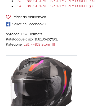
LS2 FF818 STORM III SPORTY GREY PURPLE XXL
LS2 FF818 STORM III SPORTY GREY PURPLE 3XL
Přidat do oblíbených
Sdílet na Facebooku
Výrobce: LS2 Helmets
Katalogové číslo:
1681804073XL
Kategorie:
LS2 FF818 Storm III