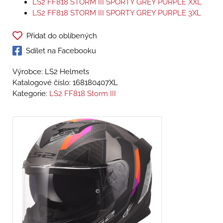
LS2 FF818 STORM III SPORTY GREY PURPLE XXL
LS2 FF818 STORM III SPORTY GREY PURPLE 3XL
Přidat do oblíbených
Sdílet na Facebooku
Výrobce: LS2 Helmets
Katalogové číslo:
168180407XL
Kategorie:
LS2 FF818 Storm III