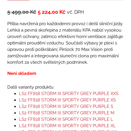
5 499,00
Kč
5 224,00
Kč
vč. DPH
Přilba navržená pro každodenní provoz i delší silniční jízdy.
Lehká a pevná skořepina z materiálu KPA nabízí vysokou
úroveň ochrany, zatímco efektivní horní ventilace zajišťuje
optimální proudění vzduchu. Součástí výbavy je plexi s
úpravou proti poškrábání, Pinlock 70 Max Vision proti
zamlžování a integrovaná sluneční clona pro maximální
komfort za všech světelných podmínek.
Není skladem
Další varianty produktu
LS2 FF818 STORM III SPORTY GREY PURPLE XXS
LS2 FF818 STORM III SPORTY GREY PURPLE XS
LS2 FF818 STORM III SPORTY GREY PURPLE S
LS2 FF818 STORM III SPORTY GREY PURPLE M
LS2 FF818 STORM III SPORTY GREY PURPLE L
LS2 FF818 STORM III SPORTY GREY PURPLE XL