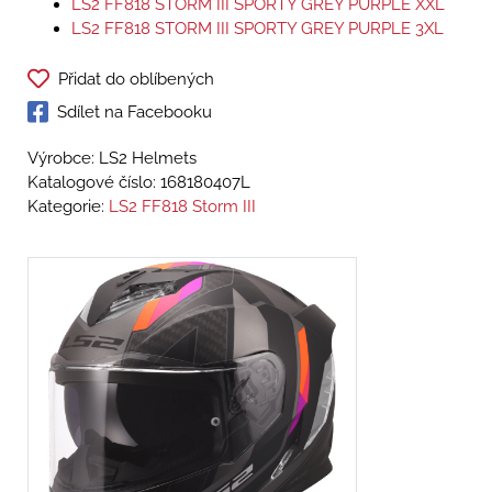
LS2 FF818 STORM III SPORTY GREY PURPLE XXL
LS2 FF818 STORM III SPORTY GREY PURPLE 3XL
Přidat do oblíbených
Sdílet na Facebooku
Výrobce: LS2 Helmets
Katalogové číslo:
168180407L
Kategorie:
LS2 FF818 Storm III