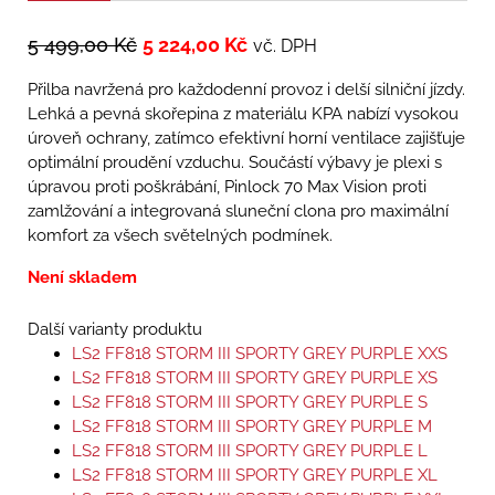
5 499,00
Kč
5 224,00
Kč
vč. DPH
Přilba navržená pro každodenní provoz i delší silniční jízdy.
Lehká a pevná skořepina z materiálu KPA nabízí vysokou
úroveň ochrany, zatímco efektivní horní ventilace zajišťuje
optimální proudění vzduchu. Součástí výbavy je plexi s
úpravou proti poškrábání, Pinlock 70 Max Vision proti
zamlžování a integrovaná sluneční clona pro maximální
komfort za všech světelných podmínek.
Není skladem
Další varianty produktu
LS2 FF818 STORM III SPORTY GREY PURPLE XXS
LS2 FF818 STORM III SPORTY GREY PURPLE XS
LS2 FF818 STORM III SPORTY GREY PURPLE S
LS2 FF818 STORM III SPORTY GREY PURPLE M
LS2 FF818 STORM III SPORTY GREY PURPLE L
LS2 FF818 STORM III SPORTY GREY PURPLE XL