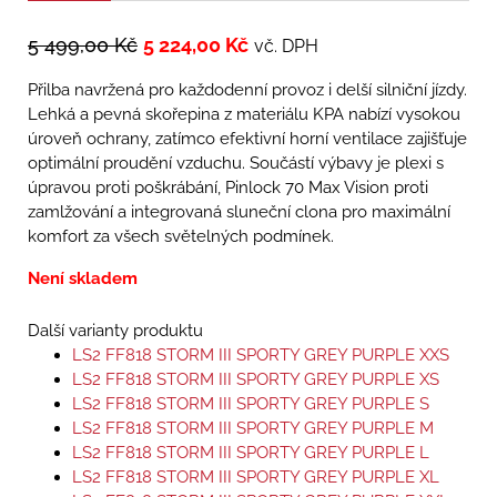
5 499,00
Kč
5 224,00
Kč
vč. DPH
Přilba navržená pro každodenní provoz i delší silniční jízdy.
Lehká a pevná skořepina z materiálu KPA nabízí vysokou
úroveň ochrany, zatímco efektivní horní ventilace zajišťuje
optimální proudění vzduchu. Součástí výbavy je plexi s
úpravou proti poškrábání, Pinlock 70 Max Vision proti
zamlžování a integrovaná sluneční clona pro maximální
komfort za všech světelných podmínek.
Není skladem
Další varianty produktu
LS2 FF818 STORM III SPORTY GREY PURPLE XXS
LS2 FF818 STORM III SPORTY GREY PURPLE XS
LS2 FF818 STORM III SPORTY GREY PURPLE S
LS2 FF818 STORM III SPORTY GREY PURPLE M
LS2 FF818 STORM III SPORTY GREY PURPLE L
LS2 FF818 STORM III SPORTY GREY PURPLE XL