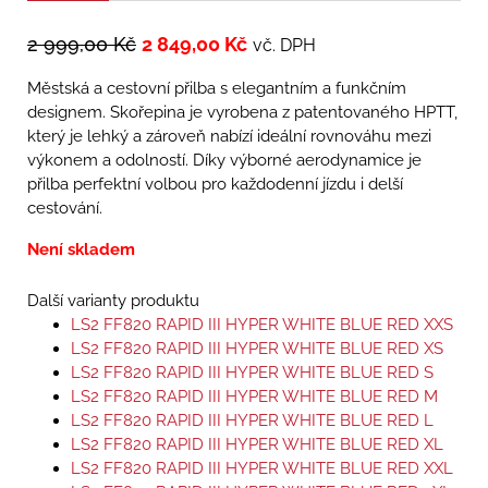
2 999,00
Kč
2 849,00
Kč
vč. DPH
Městská a cestovní přilba s elegantním a funkčním
designem. Skořepina je vyrobena z patentovaného HPTT,
který je lehký a zároveň nabízí ideální rovnováhu mezi
výkonem a odolností. Díky výborné aerodynamice je
přilba perfektní volbou pro každodenní jízdu i delší
cestování.
Není skladem
Další varianty produktu
LS2 FF820 RAPID III HYPER WHITE BLUE RED XXS
LS2 FF820 RAPID III HYPER WHITE BLUE RED XS
LS2 FF820 RAPID III HYPER WHITE BLUE RED S
LS2 FF820 RAPID III HYPER WHITE BLUE RED M
LS2 FF820 RAPID III HYPER WHITE BLUE RED L
LS2 FF820 RAPID III HYPER WHITE BLUE RED XL
LS2 FF820 RAPID III HYPER WHITE BLUE RED XXL