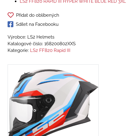
LS2 FF820 RAPID III HYPER WHITE BLUE RED 3XL
Přidat do oblíbených
Sdílet na Facebooku
Výrobce: LS2 Helmets
Katalogové číslo:
168200802XXS
Kategorie:
LS2 FF820 Rapid III