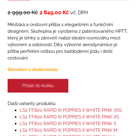
2 999,00
Kč
2 849,00
Kč
vč. DPH
Městská a cestovní přilba s elegantním a funkčním
designem. Skořepina je vyrobena z patentovaného HPTT,
který je lehký a zároveň nabízí ideální rovnováhu mezi
výkonem a odolností. Díky výborné aerodynamice je
přilba perfektní volbou pro každodenní jízdu i delší
cestování.
Skladem u dodavatele
Přidat do košíku
Další varianty produktu
LS2 FF820 RAPID III POPPIES II WHITE PINK XXS
LS2 FF820 RAPID III POPPIES II WHITE PINK XS
LS2 FF820 RAPID III POPPIES II WHITE PINK S
LS2 FF820 RAPID III POPPIES II WHITE PINK M