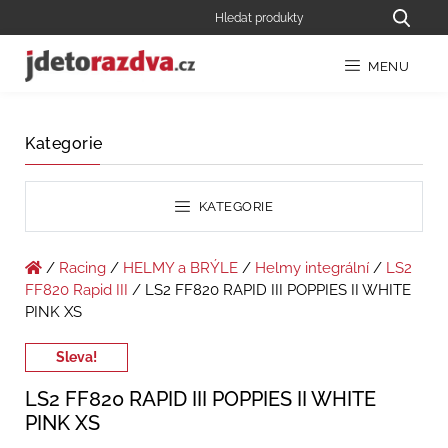
MENU
Kategorie
KATEGORIE
/
Racing
/
HELMY a BRÝLE
/
Helmy integrální
/
LS2
FF820 Rapid III
/ LS2 FF820 RAPID III POPPIES II WHITE
PINK XS
Sleva!
LS2 FF820 RAPID III POPPIES II WHITE
PINK XS