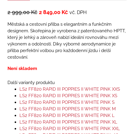
2 999,00
Kč
2 849,00
Kč
vč. DPH
Městská a cestovní přilba s elegantním a funkčním
designem. Skořepina je vyrobena z patentovaného HPTT,
který je lehký a zároveň nabízí ideální rovnováhu mezi
výkonem a odolností. Díky výborné aerodynamice je
přilba perfektní volbou pro každodenní jízdu i delší
cestování.
Není skladem
Další varianty produktu
LS2 FF820 RAPID III POPPIES II WHITE PINK XXS
LS2 FF820 RAPID III POPPIES II WHITE PINK XS
LS2 FF820 RAPID III POPPIES II WHITE PINK S
LS2 FF820 RAPID III POPPIES II WHITE PINK M
LS2 FF820 RAPID III POPPIES II WHITE PINK L
LS2 FF820 RAPID III POPPIES II WHITE PINK XL
LS2 FF820 RAPID III POPPIES II WHITE PINK XXL