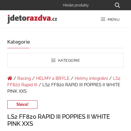
MENU
Kategorie
KATEGORIE
/
Racing
/
HELMY a BRÝLE
/
Helmy integrální
/
LS2
FF820 Rapid III
/ LS2 FF820 RAPID III POPPIES II WHITE
PINK XXS
Sleva!
LS2 FF820 RAPID III POPPIES II WHITE
PINK XXS