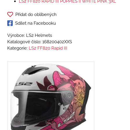
LS2 FF820 RAPID III POPPIES II WHITE PINK 3XL
Přidat do oblíbených
Sdílet na Facebooku
Výrobce: LS2 Helmets
Katalogové číslo:
168200402XXS
Kategorie:
LS2 FF820 Rapid III