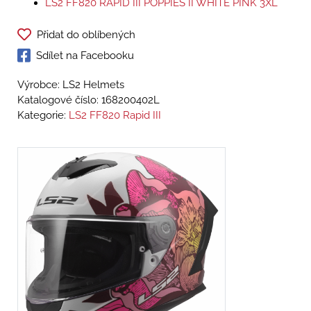
LS2 FF820 RAPID III POPPIES II WHITE PINK 3XL
Přidat do oblíbených
Sdílet na Facebooku
Výrobce: LS2 Helmets
Katalogové číslo:
168200402L
Kategorie:
LS2 FF820 Rapid III