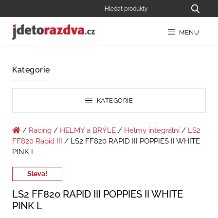
MENU
Kategorie
KATEGORIE
/
Racing
/
HELMY a BRÝLE
/
Helmy integrální
/
LS2
FF820 Rapid III
/ LS2 FF820 RAPID III POPPIES II WHITE
PINK L
Sleva!
LS2 FF820 RAPID III POPPIES II WHITE
PINK L