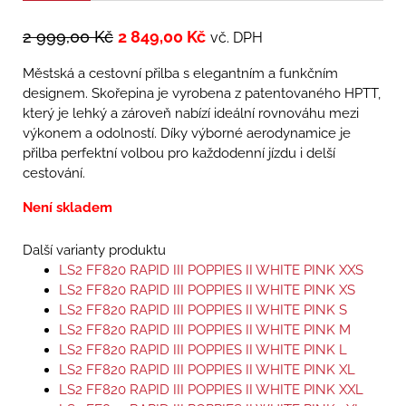
2 999,00
Kč
2 849,00
Kč
vč. DPH
Městská a cestovní přilba s elegantním a funkčním
designem. Skořepina je vyrobena z patentovaného HPTT,
který je lehký a zároveň nabízí ideální rovnováhu mezi
výkonem a odolností. Díky výborné aerodynamice je
přilba perfektní volbou pro každodenní jízdu i delší
cestování.
Není skladem
Další varianty produktu
LS2 FF820 RAPID III POPPIES II WHITE PINK XXS
LS2 FF820 RAPID III POPPIES II WHITE PINK XS
LS2 FF820 RAPID III POPPIES II WHITE PINK S
LS2 FF820 RAPID III POPPIES II WHITE PINK M
LS2 FF820 RAPID III POPPIES II WHITE PINK L
LS2 FF820 RAPID III POPPIES II WHITE PINK XL
LS2 FF820 RAPID III POPPIES II WHITE PINK XXL