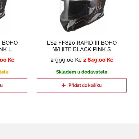
II BOHO
LS2 FF820 RAPID III BOHO
NK L
WHITE BLACK PINK S
,00
Kč
2 999,00
Kč
2 849,00
Kč
tele
Skladem u dodavatele
ku
Přidat do košíku