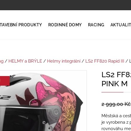
TAVEBNÍ PRODUKTY
RODINNÉ DOMY
RACING
AKTUALI
ng
/
HELMY a BRÝLE
/
Helmy integrální
/
LS2 FF820 Rapid III
/ L
LS2 FF8
!
PINK M
2 999,00
Kč
Městská a cest
je vyrobena z 
rovnováhu mez