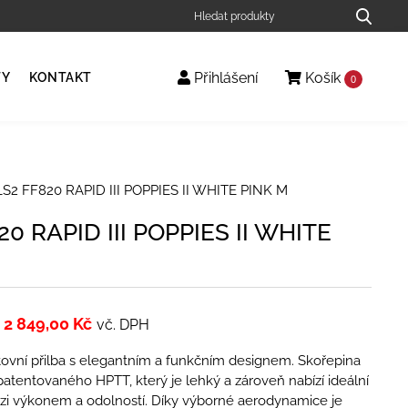
Přihlášení
Košík
TY
KONTAKT
0
S2 FF820 RAPID III POPPIES II WHITE PINK M
20 RAPID III POPPIES II WHITE
2 849,00
Kč
vč. DPH
ovní přilba s elegantním a funkčním designem. Skořepina
patentovaného HPTT, který je lehký a zároveň nabízí ideální
i výkonem a odolností. Díky výborné aerodynamice je