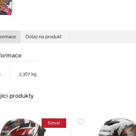
nformace
Dotaz na produkt
nformace
t
2,367 kg
jící produkty
Sleva!