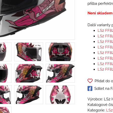
přilba perfektn
Není skladem
Další varianty
LS2 FF82
LS2 FF82
LS2 FF82
LS2 FF82
LS2 FF82
LS2 FF82
LS2 FF82
LS2 FF82
Přidat do 
Sdílet na
Výrobce: LS2 
Katalogové čís
Kategorie:
LS2