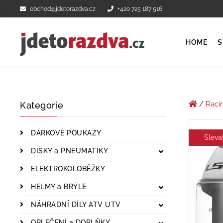
obchod@jdetorazdva.cz
+420 725 187 516
HOME
S
/
Raci
Kategorie
DÁRKOVÉ POUKAZY
Sleva
DISKY a PNEUMATIKY
ELEKTROKOLOBĚŽKY
HELMY a BRÝLE
NÁHRADNÍ DÍLY ATV UTV
OBLEČENÍ a DOPLŇKY