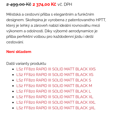
2 499,00
Kč
2 374,00
Kč
vč. DPH
Městská a cestovní přilba s elegantním a funkčním
designem. Skořepina je vyrobena z patentovaného HPTT,
který je lehký a zároveň nabízí ideální rovnováhu mezi
výkonem a odolností. Díky výborné aerodynamice je
přilba perfektní volbou pro každodenní jízdu i delší
cestování.
Není skladem
Další varianty produktu
LS2 FF820 RAPID III SOLID MATT BLACK XXS
LS2 FF820 RAPID III SOLID MATT BLACK XS
LS2 FF820 RAPID III SOLID MATT BLACK S
LS2 FF820 RAPID III SOLID MATT BLACK M
LS2 FF820 RAPID III SOLID MATT BLACK L
LS2 FF820 RAPID III SOLID MATT BLACK XL
LS2 FF820 RAPID III SOLID MATT BLACK XXL
LS2 FF820 RAPID III SOLID MATT BLACK 3XL