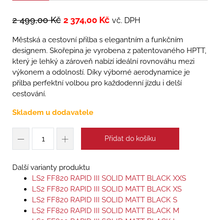
2 499,00
Kč
2 374,00
Kč
vč. DPH
Městská a cestovní přilba s elegantním a funkčním
designem. Skořepina je vyrobena z patentovaného HPTT,
který je lehký a zároveň nabízí ideální rovnováhu mezi
výkonem a odolností. Díky výborné aerodynamice je
přilba perfektní volbou pro každodenní jízdu i delší
cestování.
Skladem u dodavatele
Přidat do košíku
Další varianty produktu
LS2 FF820 RAPID III SOLID MATT BLACK XXS
LS2 FF820 RAPID III SOLID MATT BLACK XS
LS2 FF820 RAPID III SOLID MATT BLACK S
LS2 FF820 RAPID III SOLID MATT BLACK M