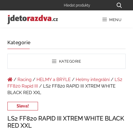
MENU
Kategorie
KATEGORIE
/
Racing
/
HELMY a BRÝLE
/
Helmy integrální
/
LS2
FF820 Rapid III
/ LS2 FF820 RAPID III XTREM WHITE
BLACK RED XXL
Sleva!
LS2 FF820 RAPID III XTREM WHITE BLACK
RED XXL