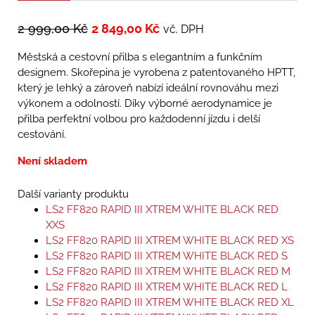
2 999,00
Kč
2 849,00
Kč
vč. DPH
Městská a cestovní přilba s elegantním a funkčním
designem. Skořepina je vyrobena z patentovaného HPTT,
který je lehký a zároveň nabízí ideální rovnováhu mezi
výkonem a odolností. Díky výborné aerodynamice je
přilba perfektní volbou pro každodenní jízdu i delší
cestování.
Není skladem
Další varianty produktu
LS2 FF820 RAPID III XTREM WHITE BLACK RED
XXS
LS2 FF820 RAPID III XTREM WHITE BLACK RED XS
LS2 FF820 RAPID III XTREM WHITE BLACK RED S
LS2 FF820 RAPID III XTREM WHITE BLACK RED M
LS2 FF820 RAPID III XTREM WHITE BLACK RED L
LS2 FF820 RAPID III XTREM WHITE BLACK RED XL