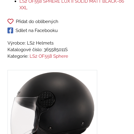
LS2 OF558 SPHERE LUX II SOLID MATT BLACK-06
XXL
Přidat do oblíbených
Sdílet na Facebooku
Výrobce: LS2 Helmets
Katalogové číslo:
365585011S
Kategorie:
LS2 OF558 Sphere