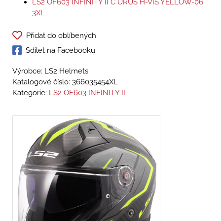
LS2 OF603 INFINITY II C URUS H-VIS YELLOW-06
3XL
Přidat do oblíbených
Sdílet na Facebooku
Výrobce: LS2 Helmets
Katalogové číslo:
366035454XL
Kategorie:
LS2 OF603 INFINITY II