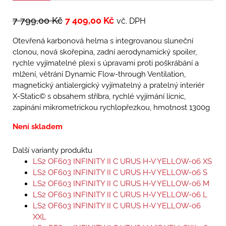
7 799,00
Kč
7 409,00
Kč
vč. DPH
Otevřená karbonová helma s integrovanou sluneční
clonou, nová skořepina, zadní aerodynamický spoiler,
rychle vyjímatelné plexi s úpravami proti poškrábání a
mlžení, větrání Dynamic Flow-­through Ventilation,
magnetický antialergický vyjímatelný a pratelný interiér
X-Static© s obsahem stříbra, rychlé vyjímání lícnic,
zapínání mikrometrickou rychlopřezkou, hmotnost 1300g
Není skladem
Další varianty produktu
LS2 OF603 INFINITY II C URUS H-V YELLOW-06 XS
LS2 OF603 INFINITY II C URUS H-V YELLOW-06 S
LS2 OF603 INFINITY II C URUS H-V YELLOW-06 M
LS2 OF603 INFINITY II C URUS H-V YELLOW-06 L
LS2 OF603 INFINITY II C URUS H-V YELLOW-06
XXL