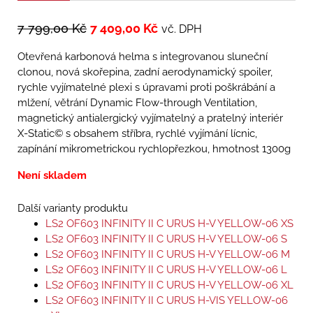
7 799,00
Kč
7 409,00
Kč
vč. DPH
Otevřená karbonová helma s integrovanou sluneční
clonou, nová skořepina, zadní aerodynamický spoiler,
rychle vyjímatelné plexi s úpravami proti poškrábání a
mlžení, větrání Dynamic Flow-­through Ventilation,
magnetický antialergický vyjímatelný a pratelný interiér
X-Static© s obsahem stříbra, rychlé vyjímání lícnic,
zapínání mikrometrickou rychlopřezkou, hmotnost 1300g
Není skladem
Další varianty produktu
LS2 OF603 INFINITY II C URUS H-V YELLOW-06 XS
LS2 OF603 INFINITY II C URUS H-V YELLOW-06 S
LS2 OF603 INFINITY II C URUS H-V YELLOW-06 M
LS2 OF603 INFINITY II C URUS H-V YELLOW-06 L
LS2 OF603 INFINITY II C URUS H-V YELLOW-06 XL
LS2 OF603 INFINITY II C URUS H-VIS YELLOW-06