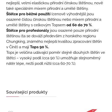
nejlepší, velmi elastickou přírodní čínskou štětinou, nově
také speciálním mixem přírodní a umělé štětiny.
Štětce pro běžné použití
(cenově výhodnější) jsou
osazené čistou čínskou štětinou nebo mixem přírodní a
umělé štětiny s celkovým Topsem
od 60 do 70 %
.
Štětce pro profesionály
jsou osazené pouze přírodní
štětinou (ta se dováží především z horského regionu
Chungking, známého nejlepší kvalitou zpracování štětin
v Číně) a mají
Tops 90 %.
Tops je veličina udávající poměr stejně dlouhých štětin ve
štětci – vysoký podíl (cca 90 %) umožňuje stejnoměrný
nátěr lépe, nežli podíl nižší (cca 60-70 %).
Související produkty