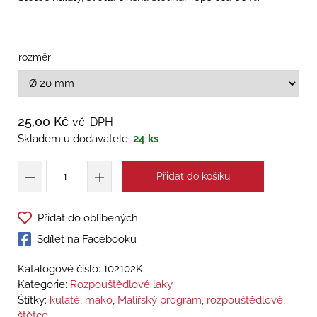
rozměr
25,00
Kč
vč. DPH
Skladem u dodavatele:
24 ks
Přidat do košíku
Přidat do oblíbených
Sdílet na Facebooku
Katalogové číslo:
102102K
Kategorie:
Rozpouštědlové laky
Štítky:
kulaté
,
mako
,
Malířský program
,
rozpouštědlové
,
štětce