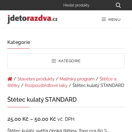
MENU
Kategorie
KATEGORIE
/
Stavební produkty
/
Malířský program
/
Štětce a
štětky
/
Rozpouštědlové laky
/ Štětec kulatý STANDARD
Štětec kulatý STANDARD
25,00
Kč
–
50,00
Kč
vč. DPH
Štětec kulatý, světlá čínská štětina, Tops cca 60 %.