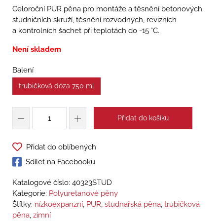
Celoroční PUR pěna pro montáže a těsnění betonových
studničních skruží, těsnění rozvodných, revizních
a kontrolních šachet při teplotách do -15 °C.
Není skladem
Balení
trubičková dóza 750 ml
Přidat do košíku
Přidat do oblíbených
Sdílet na Facebooku
Katalogové číslo:
40323STUD
Kategorie:
Polyuretanové pěny
Štítky:
nízkoexpanzní
,
PUR
,
studnařská pěna
,
trubičková
pěna
,
zimní