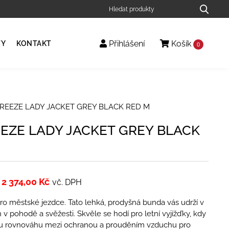
Přihlášení
Košík
TY
KONTAKT
0
BREEZE LADY JACKET GREY BLACK RED M
EEZE LADY JACKET GREY BLACK
2 374,00
Kč
vč. DPH
pro městské jezdce. Tato lehká, prodyšná bunda vás udrží v
v pohodě a svěžesti. Skvěle se hodí pro letní vyjížďky, kdy
ou rovnováhu mezi ochranou a prouděním vzduchu pro