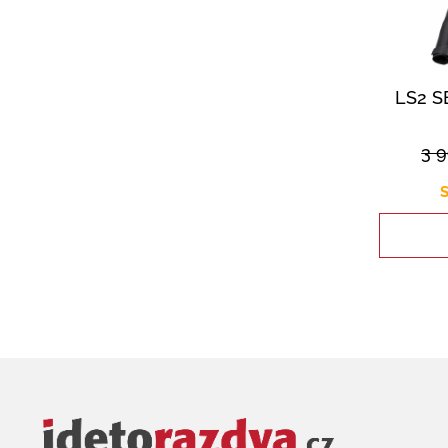
LS2 
3 
S