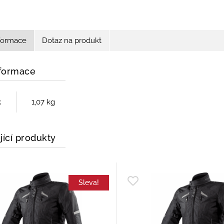
nformace
Dotaz na produkt
nformace
t
1,07 kg
jící produkty
Sleva!