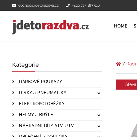
obchod@jdetorazdva.cz
+420 725 187 516
HOME
S
/
Raci
Kategorie
DÁRKOVÉ POUKAZY
Sleva
DISKY a PNEUMATIKY
ELEKTROKOLOBĚŽKY
HELMY a BRÝLE
NÁHRADNÍ DÍLY ATV UTV
OBLEČENÍ a DOPLŇKY