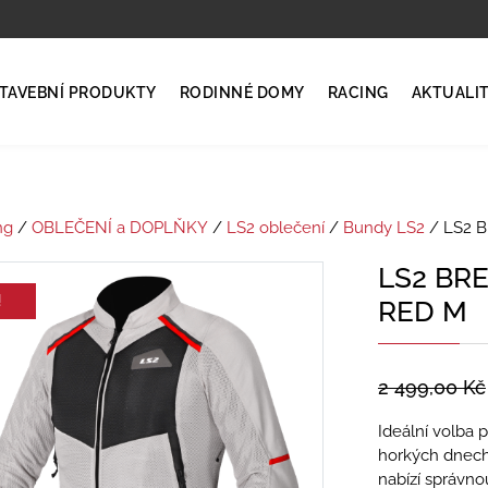
TAVEBNÍ PRODUKTY
RODINNÉ DOMY
RACING
AKTUALI
ng
/
OBLEČENÍ a DOPLŇKY
/
LS2 oblečení
/
Bundy LS2
/ LS2 
LS2 BR
!
RED M
2 499,00
Kč
Ideální volba 
horkých dnech 
nabízí správn