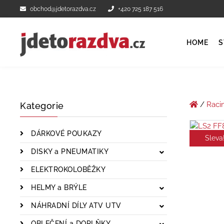
obchod@jdetorazdva.cz
+420 725 187 516
HOME
S
/
Raci
Kategorie
DÁRKOVÉ POUKAZY
Sleva
DISKY a PNEUMATIKY
ELEKTROKOLOBĚŽKY
HELMY a BRÝLE
NÁHRADNÍ DÍLY ATV UTV
OBLEČENÍ a DOPLŇKY