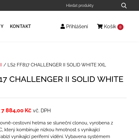
Přihlášení
Košík
TY
KONTAKT
0
I
/ LS2 FF817 CHALLENGER II SOLID WHITE XXL
17 CHALLENGER II SOLID WHITE
7 884,00
Kč
vč. DPH
tovně-cestovní helma se sluneční clonou, vyrobena z
, který kombinuje nízkou hmotnost s vynikající
abízí vynikající periferní vidění. Vybavena systémem