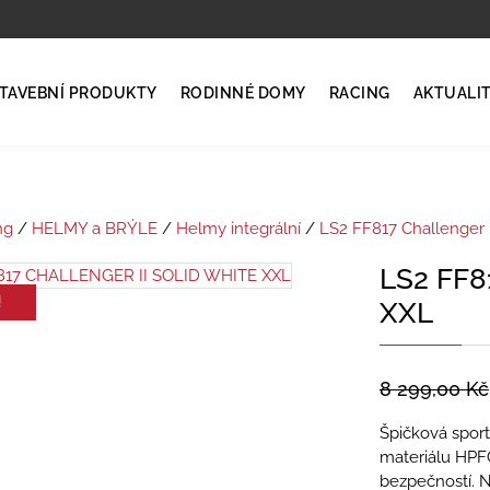
TAVEBNÍ PRODUKTY
RODINNÉ DOMY
RACING
AKTUALI
ng
/
HELMY a BRÝLE
/
Helmy integrální
/
LS2 FF817 Challenger I
LS2 FF8
!
XXL
8 299,00
Kč
Špičková spor
materiálu HPFC
bezpečností. N