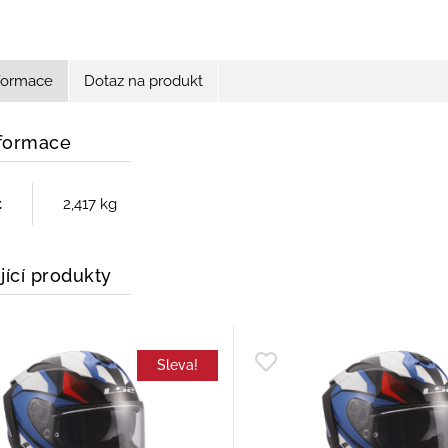
nformace
Dotaz na produkt
nformace
t
2,417 kg
jící produkty
Sleva!