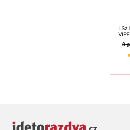
LS2 
VIP
8 
S