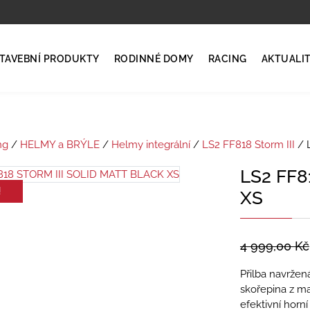
TAVEBNÍ PRODUKTY
RODINNÉ DOMY
RACING
AKTUALI
ng
/
HELMY a BRÝLE
/
Helmy integrální
/
LS2 FF818 Storm III
/ 
LS2 FF8
!
XS
4 999,00
Kč
Přilba navržená
skořepina z ma
efektivní horn