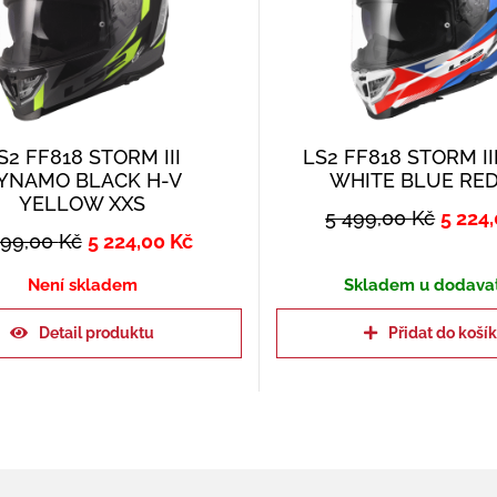
S2 FF818 STORM III
LS2 FF818 STORM II
YNAMO BLACK H-V
WHITE BLUE RED
YELLOW XXS
5 499,00
Kč
5 224
499,00
Kč
5 224,00
Kč
Není skladem
Skladem u dodava
Detail produktu
Přidat do koší