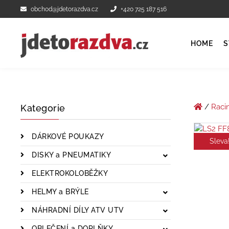
obchod@jdetorazdva.cz
+420 725 187 516
HOME
S
/
Raci
Kategorie
DÁRKOVÉ POUKAZY
Sleva
DISKY a PNEUMATIKY
ELEKTROKOLOBĚŽKY
HELMY a BRÝLE
NÁHRADNÍ DÍLY ATV UTV
OBLEČENÍ a DOPLŇKY