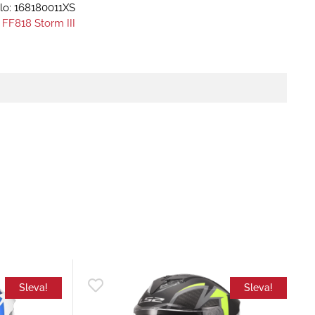
lo:
168180011XS
 FF818 Storm III
Sleva!
Sleva!