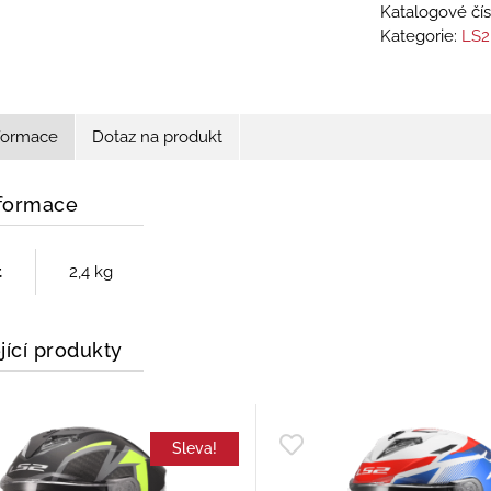
Katalogové čís
Kategorie:
LS2
nformace
Dotaz na produkt
nformace
t
2,4 kg
jící produkty
Sleva!