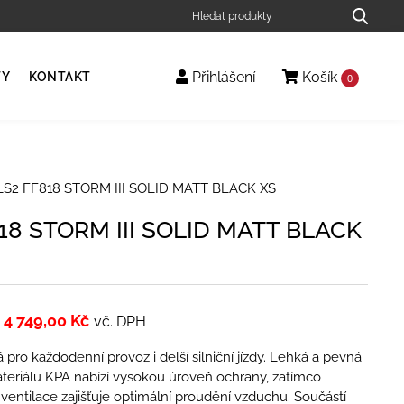
Přihlášení
Košík
TY
KONTAKT
0
LS2 FF818 STORM III SOLID MATT BLACK XS
18 STORM III SOLID MATT BLACK
4 749,00
Kč
vč. DPH
 pro každodenní provoz i delší silniční jízdy. Lehká a pevná
teriálu KPA nabízí vysokou úroveň ochrany, zatímco
í ventilace zajišťuje optimální proudění vzduchu. Součástí