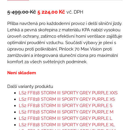
5 499,00
Kč
5 224,00
Kč
vč. DPH
Přilba navržená pro každodenní provoz i delší silniční jízdy.
Lehká a pevná skořepina z materiálu KPA nabízí vysokou
úroveň ochrany, zatímco efektivní horní ventilace zajišťuje
optimální proudění vzduchu. Součástí výbavy je plexi s
úpravou proti poškrábání, Pinlock 70 Max Vision proti
zamlžování a integrovaná sluneční clona pro maximální
komfort za všech světelných podmínek.
Není skladem
Další varianty produktu
LS2 FF818 STORM III SPORTY GREY PURPLE XXS
LS2 FF818 STORM III SPORTY GREY PURPLE XS
LS2 FF818 STORM III SPORTY GREY PURPLE S
LS2 FF818 STORM III SPORTY GREY PURPLE M
LS2 FF818 STORM III SPORTY GREY PURPLE L
LS2 FF818 STORM III SPORTY GREY PURPLE XL