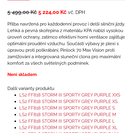
5 499,00
Kč
5 224,00
Kč
vč. DPH
Přilba navržená pro každodenní provoz i delší silniční jízdy.
Lehká a pevná skořepina z materiálu KPA nabízí vysokou
úroveň ochrany, zatímco efektivní horní ventilace zajišťuje
optimální proudění vzduchu. Součástí výbavy je plexi s
úpravou proti poškrábání, Pinlock 70 Max Vision proti
zamlžování a integrovaná sluneční clona pro maximální
komfort za všech světelných podmínek.
Není skladem
Další varianty produktu
LS2 FF818 STORM III SPORTY GREY PURPLE XXS
LS2 FF818 STORM III SPORTY GREY PURPLE XS
LS2 FF818 STORM III SPORTY GREY PURPLE S
LS2 FF818 STORM III SPORTY GREY PURPLE M
LS2 FF818 STORM III SPORTY GREY PURPLE L
LS2 FF818 STORM III SPORTY GREY PURPLE XL