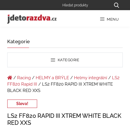
MENU
Kategorie
KATEGORIE
/
Racing
/
HELMY a BRÝLE
/
Helmy integrální
/
LS2
FF820 Rapid III
/ LS2 FF820 RAPID III XTREM WHITE
BLACK RED XXS
Sleva!
LS2 FF820 RAPID III XTREM WHITE BLACK
RED XXS