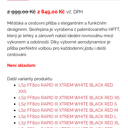
2 999,00
Kč
2 849,00
Kč
vč. DPH
Městská a cestovní přilba s elegantním a funkčním
designem. Skořepina je vyrobena z patentovaného HPTT,
který je lehký a zároveň nabízí ideální rovnováhu mezi
výkonem a odolností. Díky výborné aerodynamice je
přilba perfektní volbou pro každodenní jízdu i delší
cestování.
Není skladem
Další varianty produktu
LS2 FF820 RAPID III XTREM WHITE BLACK RED
XXS
LS2 FF820 RAPID III XTREM WHITE BLACK RED XS
LS2 FF820 RAPID III XTREM WHITE BLACK RED S
LS2 FF820 RAPID III XTREM WHITE BLACK RED M
LS2 FF820 RAPID III XTREM WHITE BLACK RED L
LS2 FF820 RAPID III XTREM WHITE BLACK RED XL