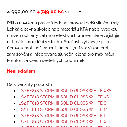
4 999,00
Kč
4 749,00
Kč
vč. DPH
Přilba navržená pro každodenní provoz i delší silniční jízdy.
Lehká a pevná skořepina z materiálu KPA nabízí vysokou
úroveň ochrany, zatímco efektivní horní ventilace zajišťuje
optimální proudění vzduchu. Součástí výbavy je plexi s
úpravou proti poškrábání, Pinlock 70 Max Vision proti
zamlžování a integrovaná sluneční clona pro maximální
komfort za všech světelných podmínek.
Není skladem
Další varianty produktu
LS2 FF818 STORM III SOLID GLOSS WHITE XXS
LS2 FF818 STORM III SOLID GLOSS WHITE XS
LS2 FF818 STORM III SOLID GLOSS WHITE S
LS2 FF818 STORM III SOLID GLOSS WHITE M
LS2 FF818 STORM III SOLID GLOSS WHITE L
LS2 FF818 STORM III SOLID GLOSS WHITE XL