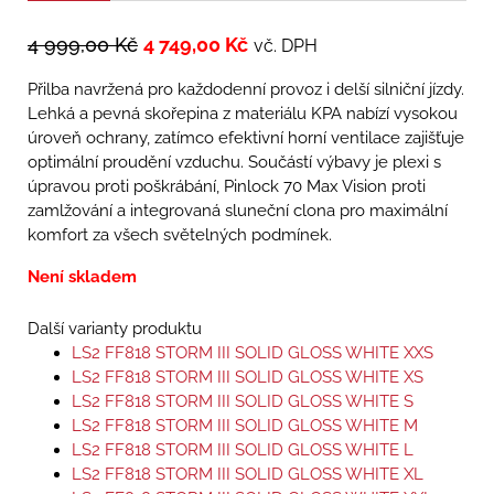
4 999,00
Kč
4 749,00
Kč
vč. DPH
Přilba navržená pro každodenní provoz i delší silniční jízdy.
Lehká a pevná skořepina z materiálu KPA nabízí vysokou
úroveň ochrany, zatímco efektivní horní ventilace zajišťuje
optimální proudění vzduchu. Součástí výbavy je plexi s
úpravou proti poškrábání, Pinlock 70 Max Vision proti
zamlžování a integrovaná sluneční clona pro maximální
komfort za všech světelných podmínek.
Není skladem
Další varianty produktu
LS2 FF818 STORM III SOLID GLOSS WHITE XXS
LS2 FF818 STORM III SOLID GLOSS WHITE XS
LS2 FF818 STORM III SOLID GLOSS WHITE S
LS2 FF818 STORM III SOLID GLOSS WHITE M
LS2 FF818 STORM III SOLID GLOSS WHITE L
LS2 FF818 STORM III SOLID GLOSS WHITE XL