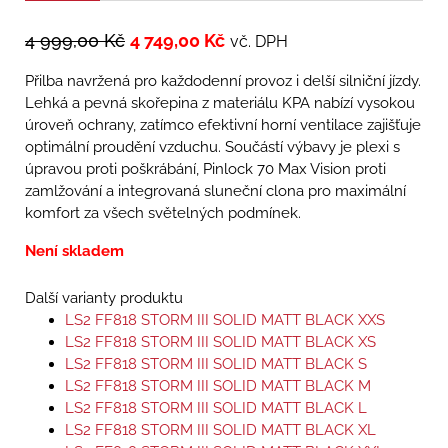
4 999,00
Kč
4 749,00
Kč
vč. DPH
Přilba navržená pro každodenní provoz i delší silniční jízdy.
Lehká a pevná skořepina z materiálu KPA nabízí vysokou
úroveň ochrany, zatímco efektivní horní ventilace zajišťuje
optimální proudění vzduchu. Součástí výbavy je plexi s
úpravou proti poškrábání, Pinlock 70 Max Vision proti
zamlžování a integrovaná sluneční clona pro maximální
komfort za všech světelných podmínek.
Není skladem
Další varianty produktu
LS2 FF818 STORM III SOLID MATT BLACK XXS
LS2 FF818 STORM III SOLID MATT BLACK XS
LS2 FF818 STORM III SOLID MATT BLACK S
LS2 FF818 STORM III SOLID MATT BLACK M
LS2 FF818 STORM III SOLID MATT BLACK L
LS2 FF818 STORM III SOLID MATT BLACK XL